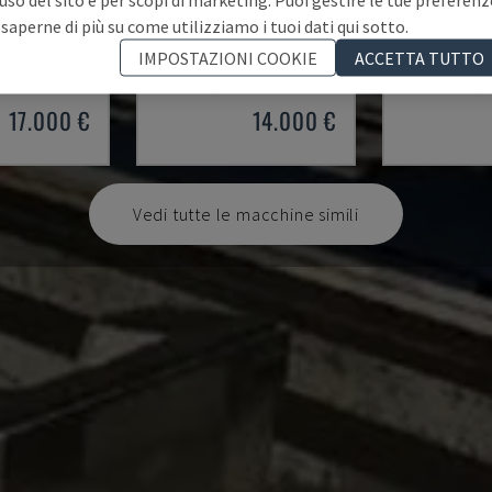
 saperne di più su come utilizziamo i tuoi dati qui sotto.
3
SMALL 835/25
HAP 4020
 PIEGATRICE
IMAL - PRESSA PIEGATRICE
DURMA - PRES
IMPOSTAZIONI COOKIE
ACCETTA TUTTO
997
ITALIA
2001
POLONIA
17.000 €
14.000 €
Vedi tutte le macchine simili