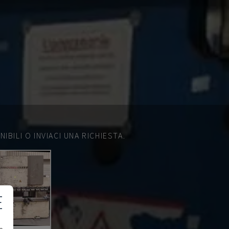
IBILI O INVIACI UNA RICHIESTA.
E
e