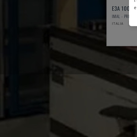
e
E3A 100/3
IMAL - PRESSA
ITALIA
1