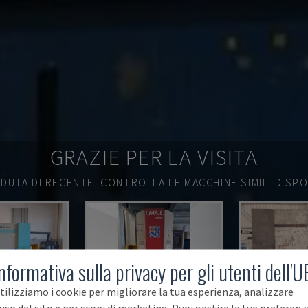
GRAZIE PER LA VISITA
DUTA DI RECENTE.
CONTROLLA LE MACCHINE SIMILI DISPON
nformativa sulla privacy per gli utenti dell'U
tilizziamo i cookie per migliorare la tua esperienza, analizzare
'uso del sito e per scopi di marketing. Puoi gestire le tue preferenz