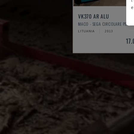
e
VK370 AR ALU
MACO - SEGA CIRCOLARE PER L
LITUANIA
2013
17