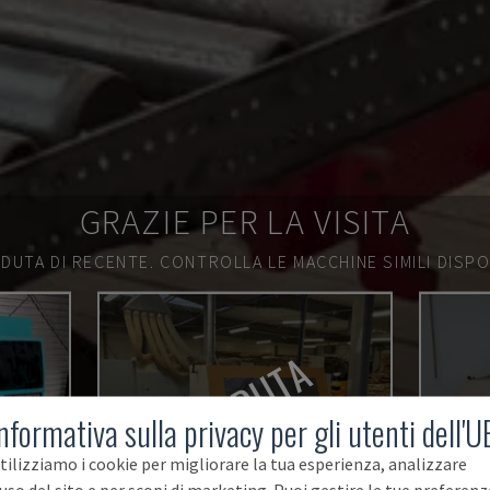
GRAZIE PER LA VISITA
DUTA DI RECENTE.
CONTROLLA LE MACCHINE SIMILI DISPON
VENDUTA
nformativa sulla privacy per gli utenti dell'U
tilizziamo i cookie per migliorare la tua esperienza, analizzare
'uso del sito e per scopi di marketing. Puoi gestire le tue preferenz