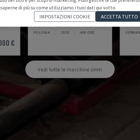
 saperne di più su come utilizziamo i tuoi dati qui sotto.
SUPER CUT 500
KS 31
IMPOSTAZIONI COOKIE
ACCETTA TUTTO
EGNO
SALVADOR - SEGA CIRCOLARE PER LEGNO
RAIMANN
POLONIA
2020
400 ORE
GERMAN
.000 €
Vedi tutte le macchine simili