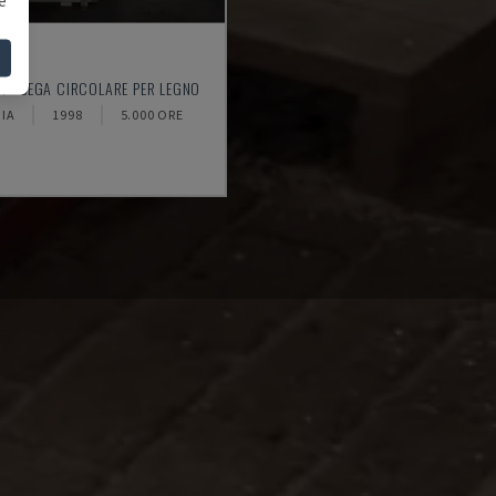
0
 - SEGA CIRCOLARE PER LEGNO
IA
1998
5.000 ORE