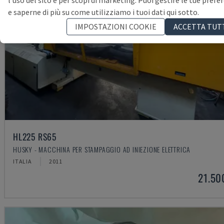
l'uso del sito e per scopi di marketing. Puoi gestire le tue prefe
e saperne di più su come utilizziamo i tuoi dati qui sotto.
IMPOSTAZIONI COOKIE
ACCETTA TUT
HL225 RS65
HUSKY - MACCHINA PER STAMPAGGIO AD INIEZIONE ELETTRICA
ITALIA
2011
21.50