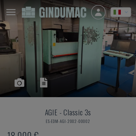
AGIE
-
Classic 3s
ES-EDM-AGI-2002-00002
18.000 €