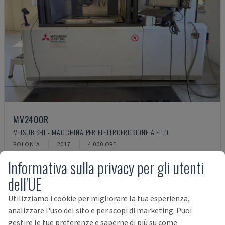
MV2400R
MITSUBISHI - MACCHINA PER ELETTROEROSIONE A FILO
POLONIA
2017
4.000 ORE
54.000 €
Informativa sulla privacy per gli utenti
dell'UE
Utilizziamo i cookie per migliorare la tua esperienza,
analizzare l'uso del sito e per scopi di marketing. Puoi
gestire le tue preferenze e saperne di più su come