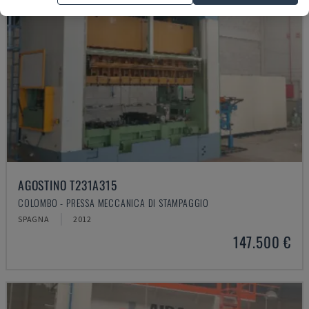
AGOSTINO T231A315
COLOMBO - PRESSA MECCANICA DI STAMPAGGIO
SPAGNA
2012
147.500 €