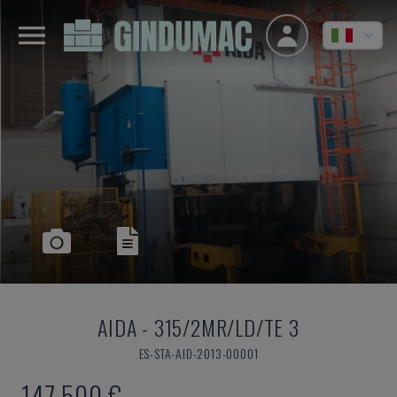
AIDA
-
315/2MR/LD/TE 3
ES-STA-AID-2013-00001
147.500 €