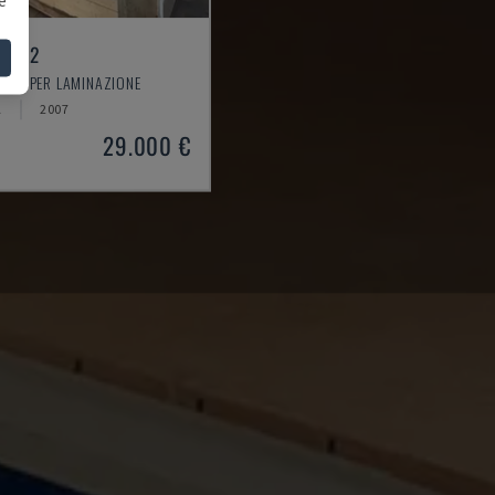
16-32
ESSA PER LAMINAZIONE
A
2007
29.000 €