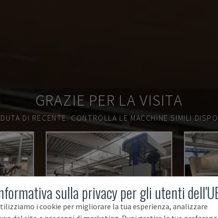
GRAZIE PER LA VISITA
DUTA DI RECENTE.
CONTROLLA LE MACCHINE SIMILI DISPON
nformativa sulla privacy per gli utenti dell'U
tilizziamo i cookie per migliorare la tua esperienza, analizzare
'uso del sito e per scopi di marketing. Puoi gestire le tue preferenz