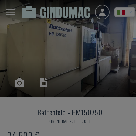
Battenfeld
-
HM150750
GB-INJ-BAT-2013-00001
24.500 €