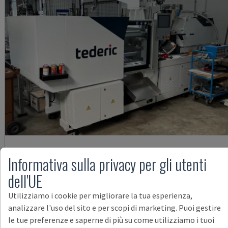
NEO.E55/E110H
Informativa sulla privacy per gli utenti
TEDERIC - MACCHINA PER STAMPAGGIO AD INIEZIONE IDRAULICA
dell'UE
GERMANIA
2023
260 ORE
62.000 €
Utilizziamo i cookie per migliorare la tua esperienza,
analizzare l'uso del sito e per scopi di marketing. Puoi gestire
le tue preferenze e saperne di più su come utilizziamo i tuoi