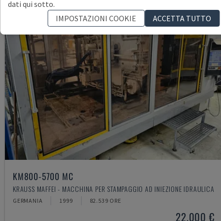
dati qui sotto.
IMPOSTAZIONI COOKIE
ACCETTA TUTTO
KM800-5700 MC
KRAUSS MAFFEI - MACCHINA PER STAMPAGGIO AD INIEZIONE IDRAULICA
GERMANIA
1999
82.539 ORE
22.000 €