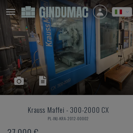
Krauss Maffei
-
300-2000 CX
PL-INJ-KRA-2012-00002
37.000 €