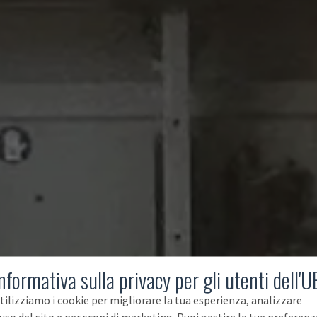
nformativa sulla privacy per gli utenti dell'U
tilizziamo i cookie per migliorare la tua esperienza, analizzare
'uso del sito e per scopi di marketing. Puoi gestire le tue preferenz