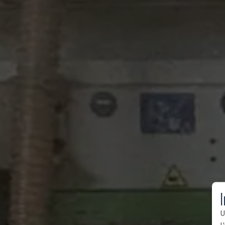
I
U
l