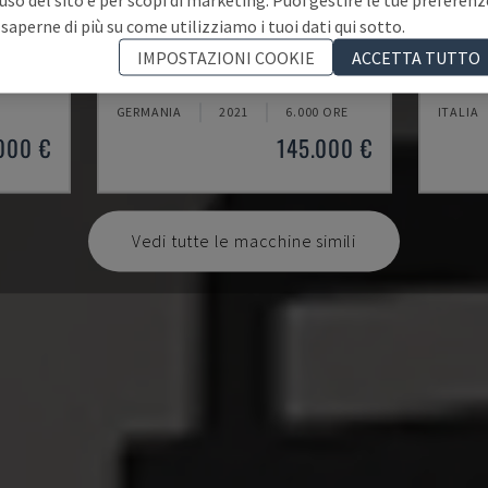
 saperne di più su come utilizziamo i tuoi dati qui sotto.
U5-1530
MYNX 
IMPOSTAZIONI COOKIE
ACCETTA TUTTO
TICALE
SPINNER - CENTRO DI LAVORO VERTICALE
DAEWOO
GERMANIA
2021
6.000 ORE
ITALIA
000 €
145.000 €
Vedi tutte le macchine simili