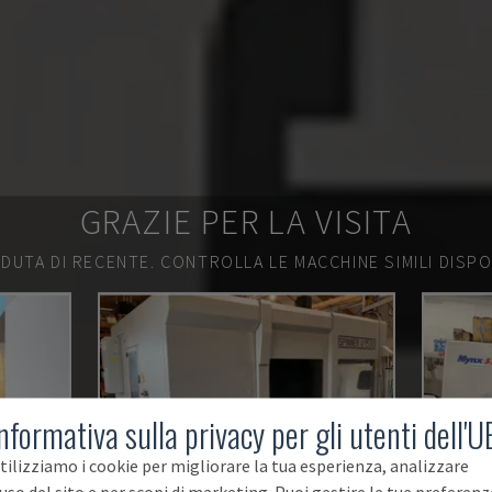
GRAZIE PER LA VISITA
DUTA DI RECENTE.
CONTROLLA LE MACCHINE SIMILI DISPON
nformativa sulla privacy per gli utenti dell'U
tilizziamo i cookie per migliorare la tua esperienza, analizzare
'uso del sito e per scopi di marketing. Puoi gestire le tue preferenz