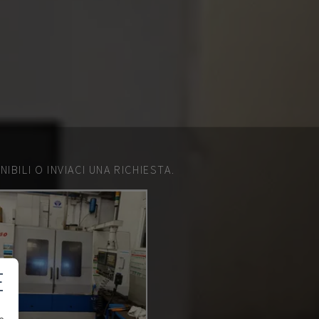
IBILI O INVIACI UNA RICHIESTA.
E
e