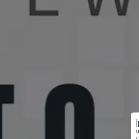
I
U
l