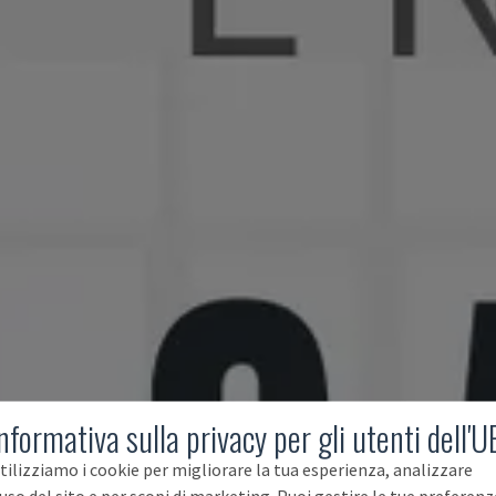
nformativa sulla privacy per gli utenti dell'U
tilizziamo i cookie per migliorare la tua esperienza, analizzare
'uso del sito e per scopi di marketing. Puoi gestire le tue preferenz