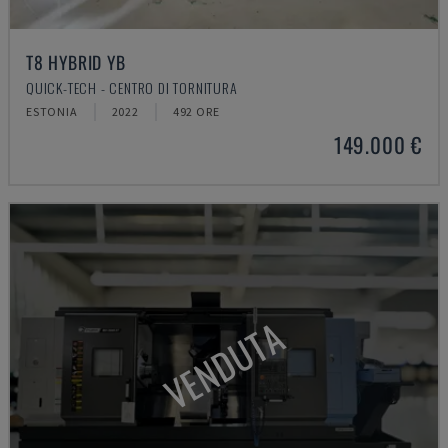
T8 HYBRID YB
QUICK-TECH - CENTRO DI TORNITURA
ESTONIA
2022
492 ORE
149.000 €
VENDUTA