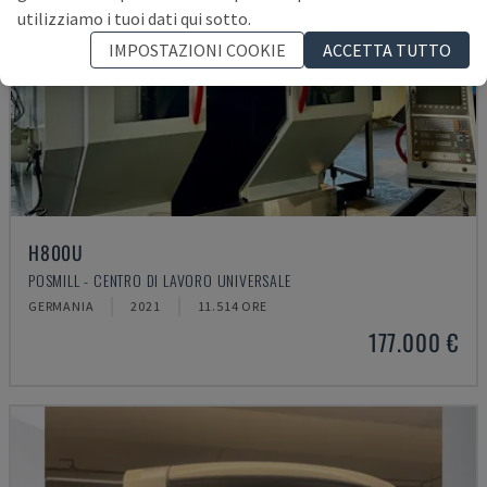
utilizziamo i tuoi dati qui sotto.
IMPOSTAZIONI COOKIE
ACCETTA TUTTO
H800U
POSMILL - CENTRO DI LAVORO UNIVERSALE
GERMANIA
2021
11.514 ORE
177.000 €