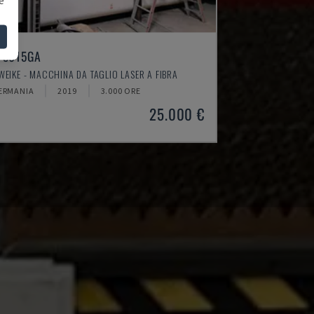
F3015GA
WEIKE - MACCHINA DA TAGLIO LASER A FIBRA
ERMANIA
2019
3.000 ORE
25.000 €