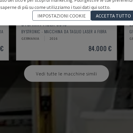
 saperne di più su come utilizziamo i tuoi dati qui sotto.
IMPOSTAZIONI COOKIE
ACCETTA TUTTO
BYSPRINT FIBER 3015
L
RA
BYSTRONIC - MACCHINA DA TAGLIO LASER A FIBRA
G
GERMANIA
2016
G
 €
84.000 €
Vedi tutte le macchine simili