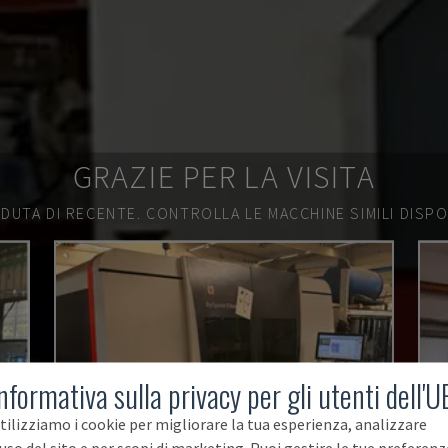
GRAZIE PER LA VISITA
DUTA DI RECENTE.
CONTROLLA LE MACCHINE SIMILI DISPON
nformativa sulla privacy per gli utenti dell'U
tilizziamo i cookie per migliorare la tua esperienza, analizzare
'uso del sito e per scopi di marketing. Puoi gestire le tue preferenz