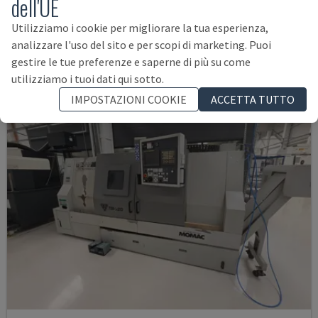
dell'UE
GERMANIA
2018
Utilizziamo i cookie per migliorare la tua esperienza,
12.000 €
analizzare l'uso del sito e per scopi di marketing. Puoi
gestire le tue preferenze e saperne di più su come
utilizziamo i tuoi dati qui sotto.
IMPOSTAZIONI COOKIE
ACCETTA TUTTO