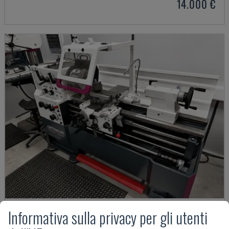
14.000 €
Informativa sulla privacy per gli utenti
TH 4610
OPTIMUM - TORNIO ORIZZONTALE