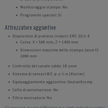
Monitoraggio stampo: No
Programmi speciali: Sì
Attrezzature aggiuntive
Dispositivo di prelievo (robot): ERC 23/1-E
Corse: X = 500 mm, Z = 1400 mm
Dimensioni massime dello stampo (asse Y):
1000 mm
Controllo del canale caldo: 18 zone
Sistema di sensori WZ: p-z-t-σ (Kistler)
Equipaggiamento aggiuntivo: GealanXcomp
Cella di automazione: No
Filtro essiccatore: No
*Ci possono essere differenze tra i dati indicati e i valori