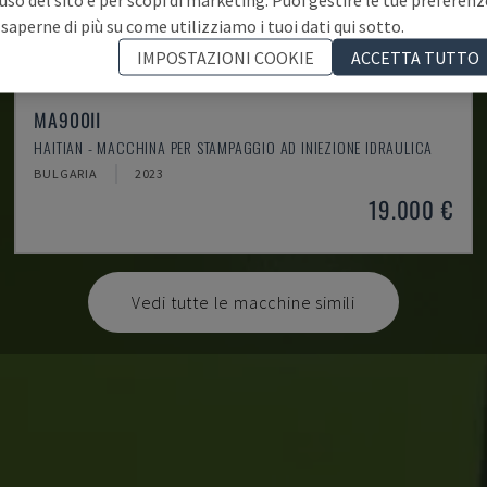
 saperne di più su come utilizziamo i tuoi dati qui sotto.
IMPOSTAZIONI COOKIE
ACCETTA TUTTO
MA900ІІ
HAITIAN - MACCHINA PER STAMPAGGIO AD INIEZIONE IDRAULICA
BULGARIA
2023
19.000 €
Vedi tutte le macchine simili