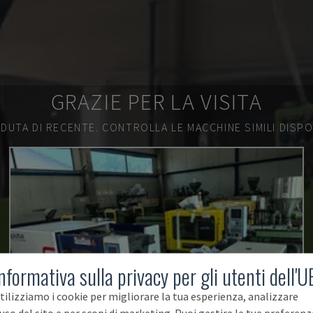
GRAZIE PER LA VISITA
DUTA DI RECENTE.
CONTROLLA LE MACCHINE SIMILI DISPON
nformativa sulla privacy per gli utenti dell'U
tilizziamo i cookie per migliorare la tua esperienza, analizzare
'uso del sito e per scopi di marketing. Puoi gestire le tue preferenz