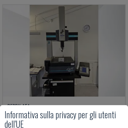
DERBY 454
Informativa sulla privacy per gli utenti
ETALON - MACCHINA DI MISURA A COORDINATE (CMM)
dell'UE
DANIMARCA
2001