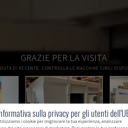
GRAZIE PER LA VISITA
DUTA DI RECENTE.
CONTROLLA LE MACCHINE SIMILI DISPON
nformativa sulla privacy per gli utenti dell'U
tilizziamo i cookie per migliorare la tua esperienza, analizzare
'uso del sito e per scopi di marketing. Puoi gestire le tue preferenz