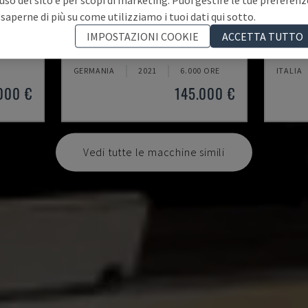
 saperne di più su come utilizziamo i tuoi dati qui sotto.
U5-1530
MYNX 
IMPOSTAZIONI COOKIE
ACCETTA TUTTO
TICALE
SPINNER - CENTRO DI LAVORO VERTICALE
DAEWOO
GERMANIA
2021
6.000 ORE
ITALIA
000 €
145.000 €
Vedi tutte le macchine simili