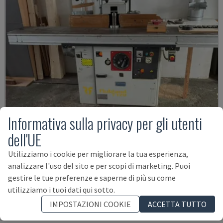
Informativa sulla privacy per gli utenti
dell'UE
TISCHFRÄSE
Utilizziamo i cookie per migliorare la tua esperienza,
analizzare l'uso del sito e per scopi di marketing. Puoi
ROBLAND - MULINO PER LEGNO
gestire le tue preferenze e saperne di più su come
GERMANIA
1990
utilizziamo i tuoi dati qui sotto.
7.000 €
IMPOSTAZIONI COOKIE
ACCETTA TUTTO