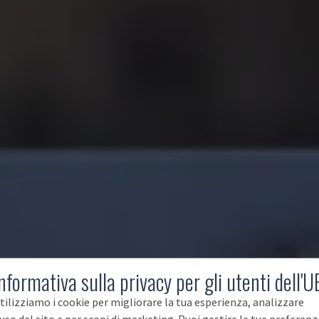
nformativa sulla privacy per gli utenti dell'U
tilizziamo i cookie per migliorare la tua esperienza, analizzare
'uso del sito e per scopi di marketing. Puoi gestire le tue preferenz