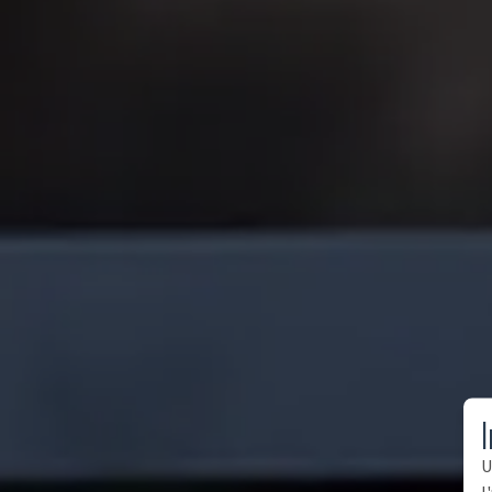
I
U
l