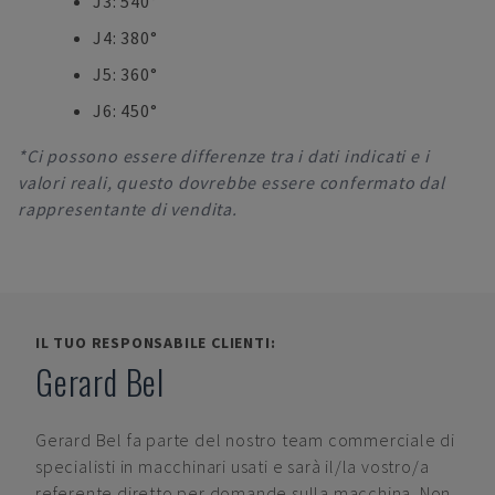
J3: 540°
J4: 380°
J5: 360°
J6: 450°
*Ci possono essere differenze tra i dati indicati e i
valori reali, questo dovrebbe essere confermato dal
rappresentante di vendita.
IL TUO RESPONSABILE CLIENTI:
Gerard Bel
Gerard Bel
fa parte del nostro team commerciale di
specialisti in macchinari usati e sarà il/la vostro/a
referente diretto per domande sulla macchina. Non