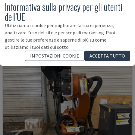
Informativa sulla privacy per gli utenti
dell'UE
AUDI TSV D5 TÜR
Utilizziamo i cookie per migliorare la tua esperienza,
CHANGO - BRACCIO ROBOTICO
analizzare l'uso del sito e per scopi di marketing. Puoi
GERMANIA
2020
200 ORE
gestire le tue preferenze e saperne di più su come
62.000 €
utilizziamo i tuoi dati qui sotto.
IMPOSTAZIONI COOKIE
ACCETTA TUTTO