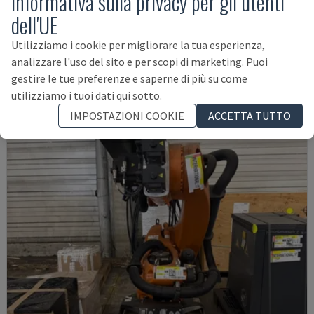
Informativa sulla privacy per gli utenti
AUDI TSV D5 TÜR
dell'UE
CHANGO - BRACCIO ROBOTICO
Utilizziamo i cookie per migliorare la tua esperienza,
GERMANIA
2020
200 ORE
analizzare l'uso del sito e per scopi di marketing. Puoi
62.000 €
gestire le tue preferenze e saperne di più su come
utilizziamo i tuoi dati qui sotto.
IMPOSTAZIONI COOKIE
ACCETTA TUTTO