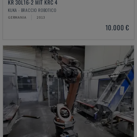
KR 30L16-2 MIT KRC 4
KUKA - BRACCIO ROBOTICO
GERMANIA
2013
10.000 €