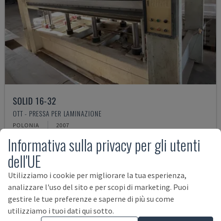
SOLID 16-32
OTT - PRESSA PER LAMINAZIONE
POLONIA
2007
Informativa sulla privacy per gli utenti
29.000 €
dell'UE
Utilizziamo i cookie per migliorare la tua esperienza,
analizzare l'uso del sito e per scopi di marketing. Puoi
gestire le tue preferenze e saperne di più su come
utilizziamo i tuoi dati qui sotto.