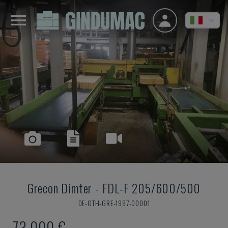
Grecon Dimter
-
FDL-F 205/600/500
DE-OTH-GRE-1997-00001
73.000 €