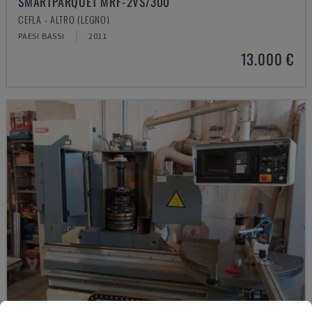
SMARTPARQUET MRF-2VS/300
CEFLA - ALTRO (LEGNO)
PAESI BASSI
2011
13.000 €