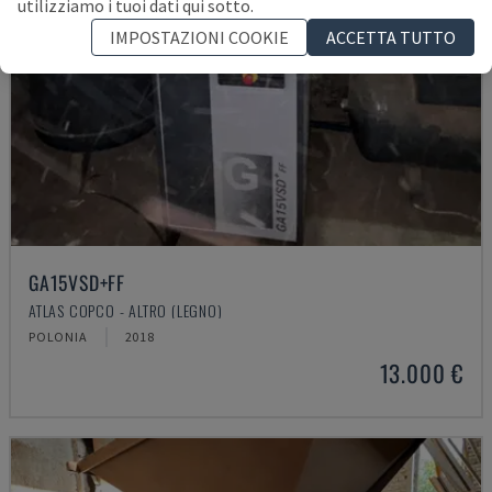
utilizziamo i tuoi dati qui sotto.
IMPOSTAZIONI COOKIE
ACCETTA TUTTO
GA15VSD+FF
ATLAS COPCO - ALTRO (LEGNO)
POLONIA
2018
13.000 €