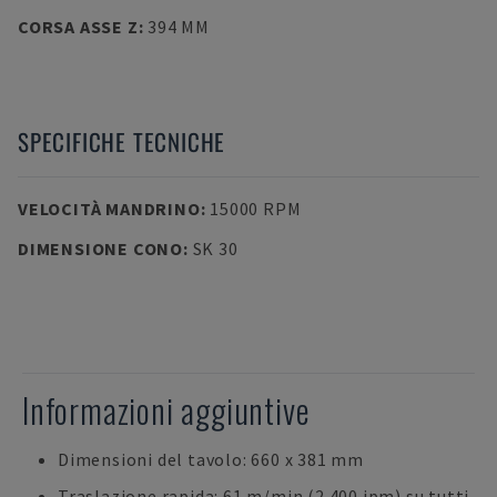
CORSA ASSE Z
:
394 MM
SPECIFICHE TECNICHE
VELOCITÀ MANDRINO
:
15000 RPM
DIMENSIONE CONO
:
SK 30
Informazioni aggiuntive
Dimensioni del tavolo: 660 x 381 mm
Traslazione rapida: 61 m/min (2.400 ipm) su tutti