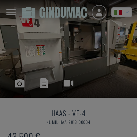
HAAS
-
VF-4
NL-MIL-HAA-2018-00004
43.500 €