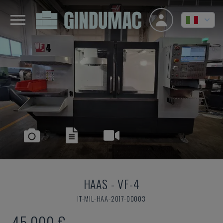
HAAS
-
VF-4
IT-MIL-HAA-2017-00003
45.000 €