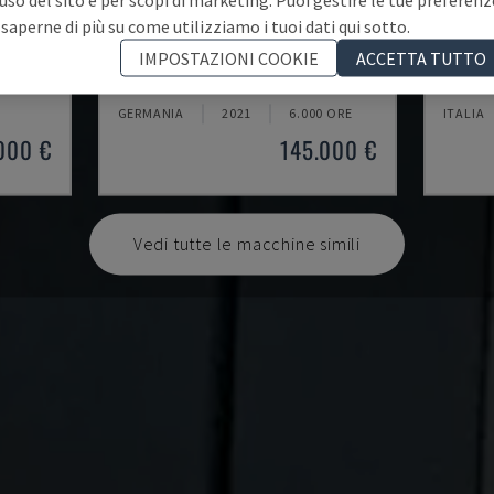
 saperne di più su come utilizziamo i tuoi dati qui sotto.
U5-1530
MYNX 
IMPOSTAZIONI COOKIE
ACCETTA TUTTO
TICALE
SPINNER - CENTRO DI LAVORO VERTICALE
DAEWOO
GERMANIA
2021
6.000 ORE
ITALIA
000 €
145.000 €
Vedi tutte le macchine simili