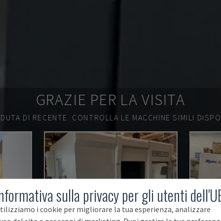
GRAZIE PER LA VISITA
DUTA DI RECENTE.
CONTROLLA LE MACCHINE SIMILI DISPON
nformativa sulla privacy per gli utenti dell'U
tilizziamo i cookie per migliorare la tua esperienza, analizzare
'uso del sito e per scopi di marketing. Puoi gestire le tue preferenz