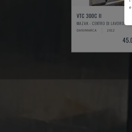
e
VTC 300C II
MAZAK - CENTRO DI LAVORO VER
DANIMARCA
2012
45.