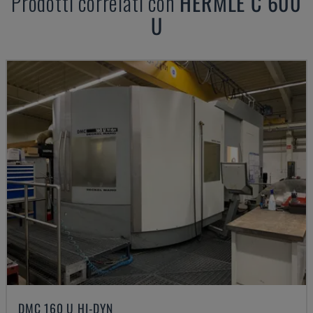
Prodotti correlati con
HERMLE
C 600
U
DMC 160 U HI-DYN