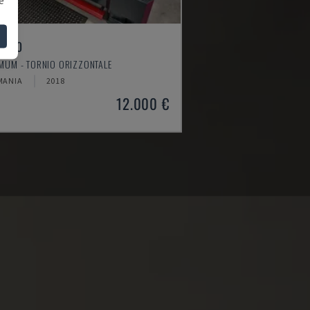
4610
MUM - TORNIO ORIZZONTALE
MANIA
2018
12.000 €