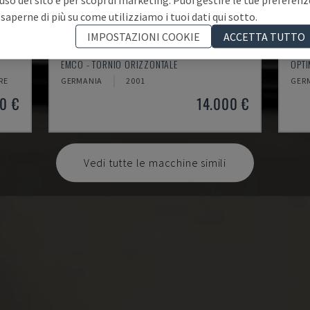
 saperne di più su come utilizziamo i tuoi dati qui sotto.
IMPOSTAZIONI COOKIE
ACCETTA TUTTO
EMCOMAT 200X1000
TH 
EMCO - TORNIO ORIZZONTALE
OPTI
RE
GERMANIA
2001
GER
0 €
14.000 €
Vedi tutte le macchine simili