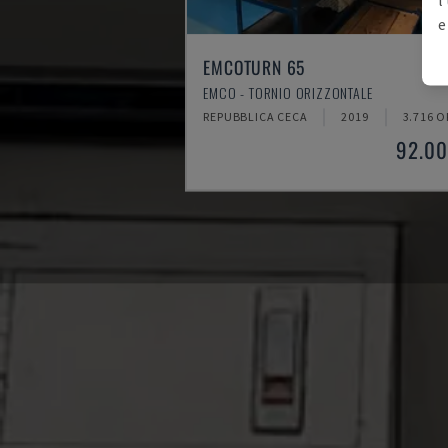
e
EMCOTURN 65
EMCO - TORNIO ORIZZONTALE
REPUBBLICA CECA
2019
3.716 O
92.00