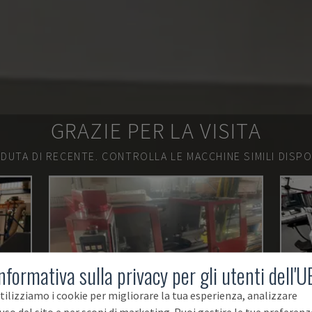
GRAZIE PER LA VISITA
DUTA DI RECENTE.
CONTROLLA LE MACCHINE SIMILI DISPON
nformativa sulla privacy per gli utenti dell'U
tilizziamo i cookie per migliorare la tua esperienza, analizzare
'uso del sito e per scopi di marketing. Puoi gestire le tue preferenz