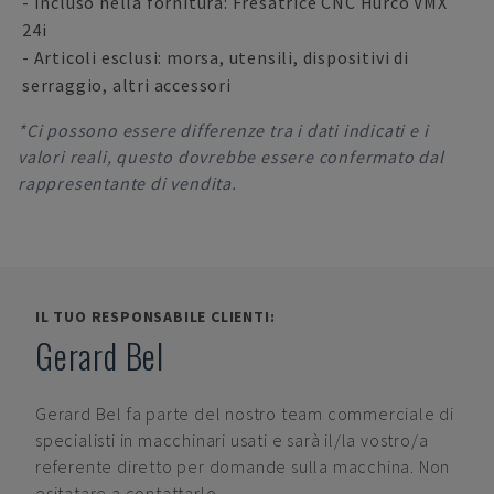
- Incluso nella fornitura: Fresatrice CNC Hurco VMX
24i
- Articoli esclusi: morsa, utensili, dispositivi di
serraggio, altri accessori
*Ci possono essere differenze tra i dati indicati e i
valori reali, questo dovrebbe essere confermato dal
rappresentante di vendita.
IL TUO RESPONSABILE CLIENTI:
Gerard Bel
Gerard Bel
fa parte del nostro team commerciale di
specialisti in macchinari usati e sarà il/la vostro/a
referente diretto per domande sulla macchina. Non
esitatare a contattarlo.