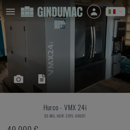
Hurco
-
VMX 24i
DE-MIL-HUR-2015-00001
49.000 €