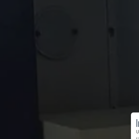
I
U
l