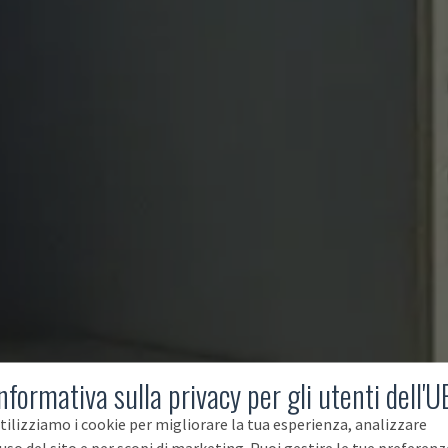
nformativa sulla privacy per gli utenti dell'U
tilizziamo i cookie per migliorare la tua esperienza, analizzare
'uso del sito e per scopi di marketing. Puoi gestire le tue preferenz