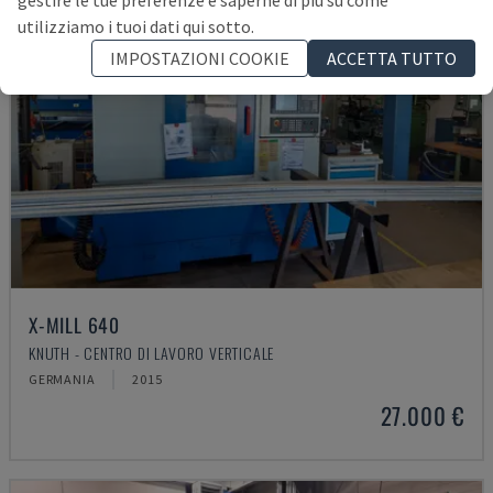
gestire le tue preferenze e saperne di più su come
utilizziamo i tuoi dati qui sotto.
IMPOSTAZIONI COOKIE
ACCETTA TUTTO
X-MILL 640
KNUTH - CENTRO DI LAVORO VERTICALE
GERMANIA
2015
27.000 €