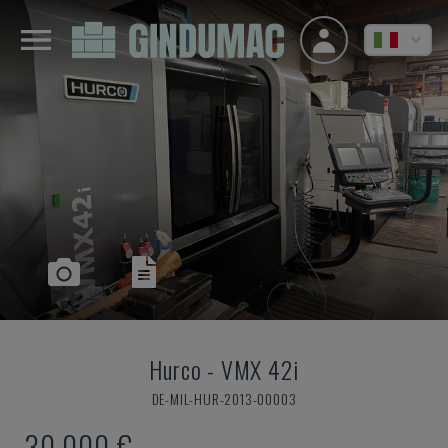
Hurco
-
VMX 42i
DE-MIL-HUR-2013-00003
30.000 €