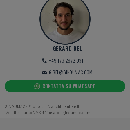
GERARD BEL
+49 173 2872 031
G.BEL@GINDUMAC.COM
CONTATTA SU WHATSAPP
GINDUMAC
Prodotti
Macchine utensili
Vendita Hurco VMX 42i usato | gindumac.com