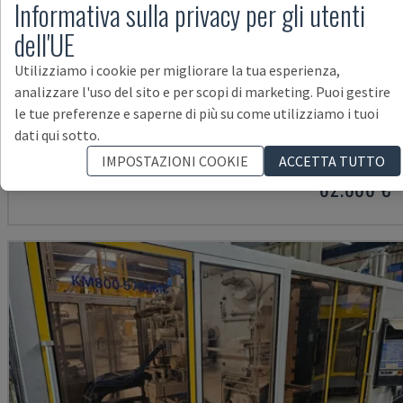
Informativa sulla privacy per gli utenti
dell'UE
Utilizziamo i cookie per migliorare la tua esperienza,
analizzare l'uso del sito e per scopi di marketing. Puoi gestire
NEO.E55/E110H
le tue preferenze e saperne di più su come utilizziamo i tuoi
dati qui sotto.
TEDERIC - MACCHINA PER STAMPAGGIO AD INIEZIONE IDRAULICA
IMPOSTAZIONI COOKIE
ACCETTA TUTTO
GERMANIA
2023
260 ORE
62.000 €