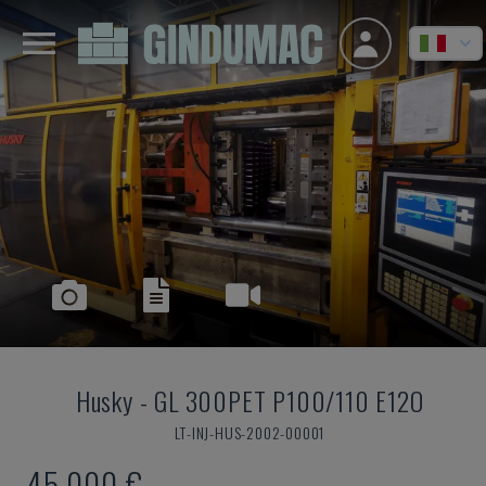
Husky
-
GL 300PET P100/110 E12O
LT-INJ-HUS-2002-00001
45.000 €