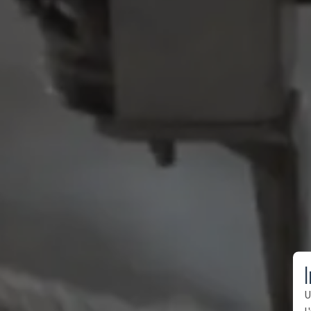
I
U
l