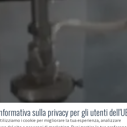
nformativa sulla privacy per gli utenti dell'U
tilizziamo i cookie per migliorare la tua esperienza, analizzare
'uso del sito e per scopi di marketing. Puoi gestire le tue preferenz