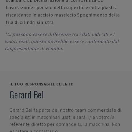
standard CE Dichiarazione di conformità CE
Lavorazione speciale della superficie della piastra
riscaldante in acciaio massiccio Spegnimento della
fila di cilindri sinistra
*Ci possono essere differenze tra i dati indicati e i
valori reali, questo dovrebbe essere confermato dal
rappresentante di vendita.
IL TUO RESPONSABILE CLIENTI:
Gerard Bel
Gerard Bel
fa parte del nostro team commerciale di
specialisti in macchinari usati e sarà il/la vostro/a
referente diretto per domande sulla macchina. Non
esitatare a contattarlo.