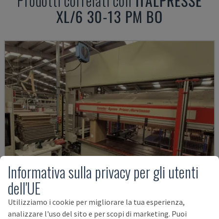
Prodotti correlati con
ITALPRESSE
XL/6 30-13 PM BO
Informativa sulla privacy per gli utenti
dell'UE
Utilizziamo i cookie per migliorare la tua esperienza,
KP-5-CNC
analizzare l'uso del sito e per scopi di marketing. Puoi