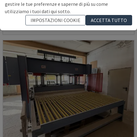
gestire le tue preferenze e saperne di più su come
PRIESS & HORSTMANN - PRESSA PER IMPIALLACCIATURA
utilizziamo i tuoi dati qui sotto.
BELGIO
2003
IMPOSTAZIONI COOKIE
ACCETTA TUTTO
39.000 €