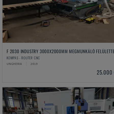
F 2030 INDUSTRY 3000X2000MM MEGMUNKÁLÓ FELÜLETT
KOMPAS - ROUTER CNC
UNGHERIA
2019
25.000