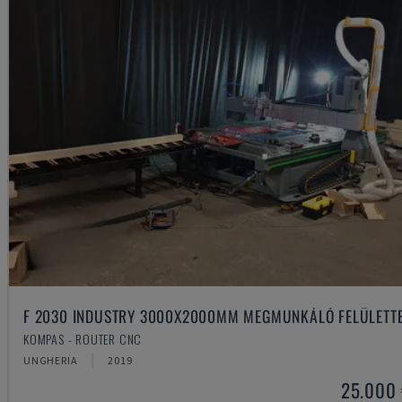
F 2030 INDUSTRY 3000X2000MM MEGMUNKÁLÓ FELÜLETT
KOMPAS - ROUTER CNC
UNGHERIA
2019
25.000