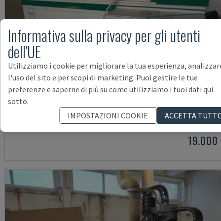
Informativa sulla privacy per gli utenti
dell'UE
Utilizziamo i cookie per migliorare la tua esperienza, analizzar
l'uso del sito e per scopi di marketing. Puoi gestire le tue
preferenze e saperne di più su come utilizziamo i tuoi dati qui
MECCANICA CLOUD
sotto.
PELCO MECCANICA - ROUTER CNC
IMPOSTAZIONI COOKIE
ACCETTA TUTT
ITALIA
2015
19.000