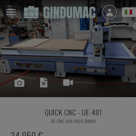
QUICK CNC
-
UE-481
DE-CNC-QUI-2025-00001
34.950 €