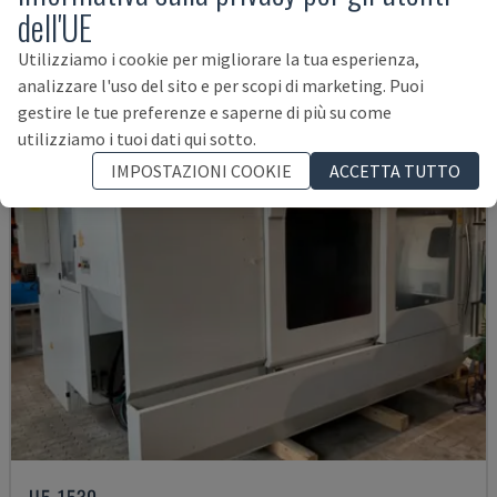
DANIMARCA
2012
dell'UE
45.000 €
Utilizziamo i cookie per migliorare la tua esperienza,
analizzare l'uso del sito e per scopi di marketing. Puoi
gestire le tue preferenze e saperne di più su come
utilizziamo i tuoi dati qui sotto.
IMPOSTAZIONI COOKIE
ACCETTA TUTTO