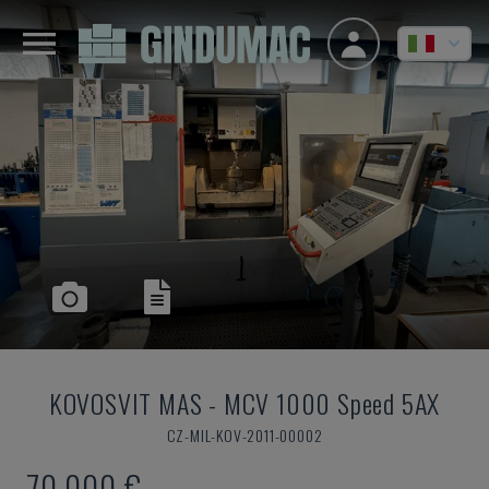
KOVOSVIT MAS
-
MCV 1000 Speed 5AX
CZ-MIL-KOV-2011-00002
70.000 €