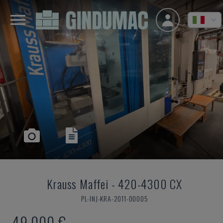
Krauss Maffei
-
420-4300 CX
PL-INJ-KRA-2011-00005
49.000 €