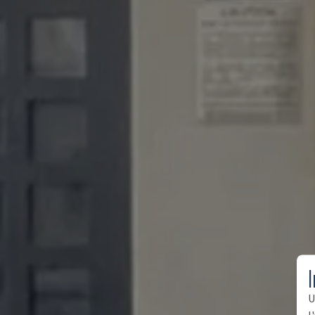
I
U
l