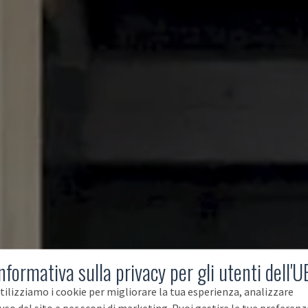
nformativa sulla privacy per gli utenti dell'U
tilizziamo i cookie per migliorare la tua esperienza, analizzare
'uso del sito e per scopi di marketing. Puoi gestire le tue preferenz