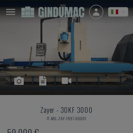
Zayer
-
30KF 3000
IT-MIL-ZAY-1997-00001
59.000 €