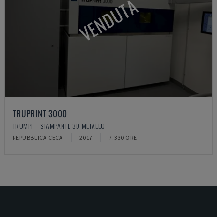
VENDUTA
TRUPRINT 3000
TRUMPF - STAMPANTE 3D METALLO
REPUBBLICA CECA
2017
7.330 ORE