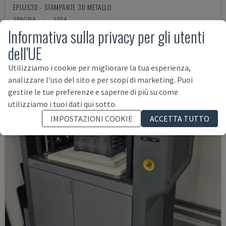
EPLUS3D - STAMPANTE 3D METALLO
SPAGNA
2024
Informativa sulla privacy per gli utenti
165.000 €
dell'UE
Utilizziamo i cookie per migliorare la tua esperienza,
analizzare l'uso del sito e per scopi di marketing. Puoi
gestire le tue preferenze e saperne di più su come
utilizziamo i tuoi dati qui sotto.
IMPOSTAZIONI COOKIE
ACCETTA TUTTO