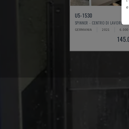
e
U5-1530
SPINNER - CENTRO DI LAVORO VE
GERMANIA
2021
6.000
145.