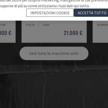
 saperne di più su come utilizziamo i tuoi dati qui sotto.
MYNX 550
X-MIL
IMPOSTAZIONI COOKIE
ACCETTA TUTTO
RTICALE
DAEWOO - CENTRO DI LAVORO VERTICALE
KNUTH -
 ORE
ITALIA
2003
GERMAN
000 €
21.000 €
Vedi tutte le macchine simili