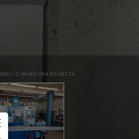
IBILI O INVIACI UNA RICHIESTA.
E
e