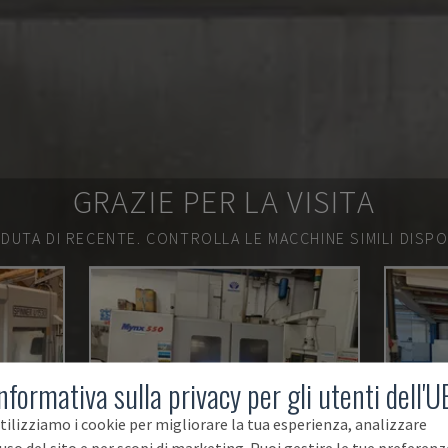
GRAZIE PER LA VISITA
DUTA DI RECENTE.
CONTROLLA LE MACCHINE SIMILI DISPON
nformativa sulla privacy per gli utenti dell'U
tilizziamo i cookie per migliorare la tua esperienza, analizzare
'uso del sito e per scopi di marketing. Puoi gestire le tue preferenz