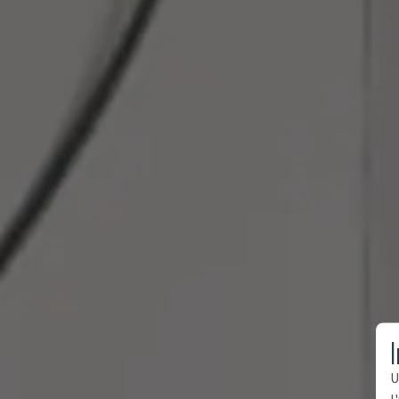
I
U
l