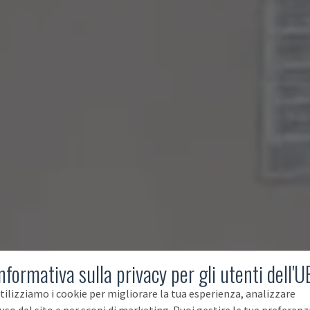
nformativa sulla privacy per gli utenti dell'U
tilizziamo i cookie per migliorare la tua esperienza, analizzare
'uso del sito e per scopi di marketing. Puoi gestire le tue preferenz