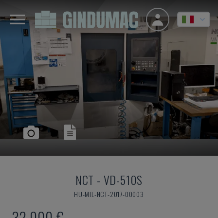
NCT
-
VD-510S
HU-MIL-NCT-2017-00003
32.000 €