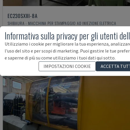
EC230SXIII-8A
SHIBAURA - MACCHINA PER STAMPAGGIO AD INIEZIONE ELETTRICA
SPAGNA
2020
20.000 ORE
Informativa sulla privacy per gli utenti del
118.00
Utilizziamo i cookie per migliorare la tua esperienza, analizzar
l'uso del sito e per scopi di marketing. Puoi gestire le tue prefe
e saperne di più su come utilizziamo i tuoi dati qui sotto.
IMPOSTAZIONI COOKIE
ACCETTA TUT